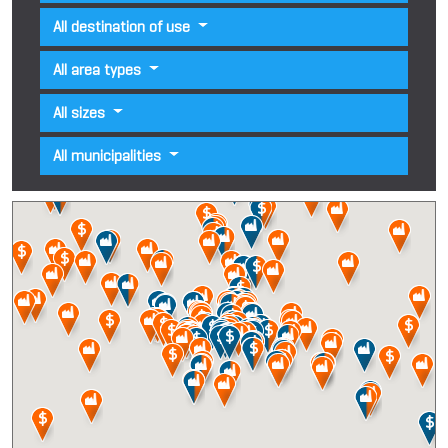
All destination of use
All area types
All sizes
All municipalities