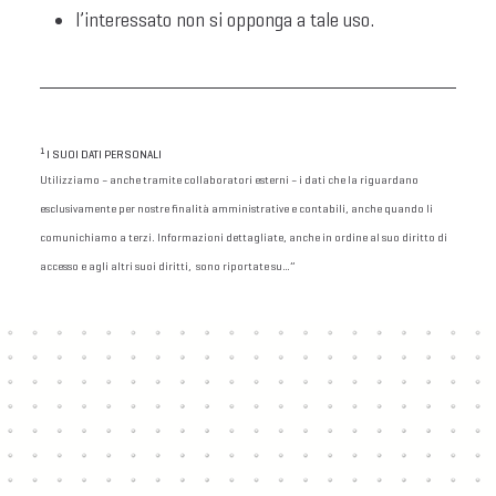
l’interessato non si opponga a tale uso.
1
I SUOI DATI PERSONALI
Utilizziamo – anche tramite collaboratori esterni – i dati che la riguardano
esclusivamente per nostre finalità amministrative e contabili, anche quando li
comunichiamo a terzi. Informazioni dettagliate, anche in ordine al suo diritto di
accesso e agli altri suoi diritti, sono riportate su…”