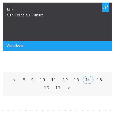
Link
San Felice sul Panaro
Visualizza
<
8
9
10
11
12
13
14
15
16
17
>