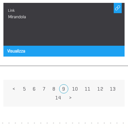
Link
Mirandola
Visualizza
<
5
6
7
8
9
10
11
12
13
14
>